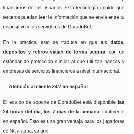
financieros de los usuarios. Esta tecnología impide que
terceros puedan leer la información que se envía entre tu
dispositivo y los servidores de DoradoBet.
En la práctica, esto se traduce en que tus
datos,
depósitos y retiros viajan de forma segura
, con un
estándar de protección similar al que utilizan bancos y
empresas de servicios financieros a nivel internacional.
Atención al cliente 24/7 en español
El equipo de soporte de DoradoBet está disponible
las
24 horas del día, los 7 días de la semana
, totalmente
en español. Esto es una gran ventaja para los jugadores
de Nicaragua, ya que: