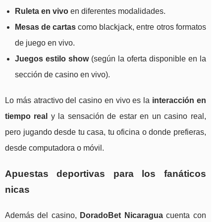
Ruleta en vivo
en diferentes modalidades.
Mesas de cartas
como blackjack, entre otros formatos
de juego en vivo.
Juegos estilo show
(según la oferta disponible en la
sección de casino en vivo).
Lo más atractivo del casino en vivo es la
interacción en
tiempo real
y la sensación de estar en un casino real,
pero jugando desde tu casa, tu oficina o donde prefieras,
desde computadora o móvil.
Apuestas deportivas para los fanáticos
nicas
Además del casino,
DoradoBet Nicaragua
cuenta con