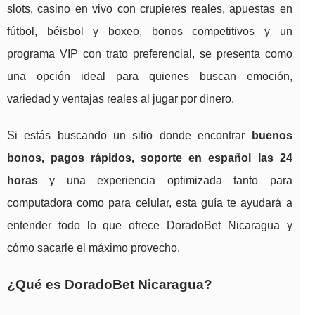
slots, casino en vivo con crupieres reales, apuestas en
fútbol, béisbol y boxeo, bonos competitivos y un
programa VIP con trato preferencial, se presenta como
una opción ideal para quienes buscan emoción,
variedad y ventajas reales al jugar por dinero.
Si estás buscando un sitio donde encontrar
buenos
bonos, pagos rápidos, soporte en español las 24
horas
y una experiencia optimizada tanto para
computadora como para celular, esta guía te ayudará a
entender todo lo que ofrece DoradoBet Nicaragua y
cómo sacarle el máximo provecho.
¿Qué es DoradoBet Nicaragua?