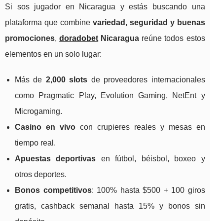
Si sos jugador en Nicaragua y estás buscando una
plataforma que combine
variedad, seguridad y buenas
promociones
,
doradobet
Nicaragua
reúne todos estos
elementos en un solo lugar:
Más de
2,000 slots
de proveedores internacionales
como Pragmatic Play, Evolution Gaming, NetEnt y
Microgaming.
Casino en vivo
con crupieres reales y mesas en
tiempo real.
Apuestas deportivas
en fútbol, béisbol, boxeo y
otros deportes.
Bonos competitivos
: 100% hasta $500 + 100 giros
gratis, cashback semanal hasta 15% y bonos sin