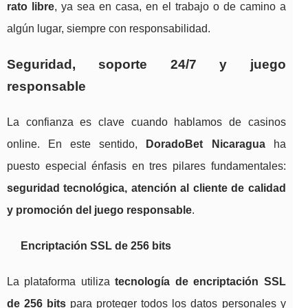
rato libre
, ya sea en casa, en el trabajo o de camino a
algún lugar, siempre con responsabilidad.
Seguridad, soporte 24/7 y juego
responsable
La confianza es clave cuando hablamos de casinos
online. En este sentido,
DoradoBet Nicaragua
ha
puesto especial énfasis en tres pilares fundamentales:
seguridad tecnológica, atención al cliente de calidad
y promoción del juego responsable
.
Encriptación SSL de 256 bits
La plataforma utiliza
tecnología de encriptación SSL
de 256 bits
para proteger todos los datos personales y