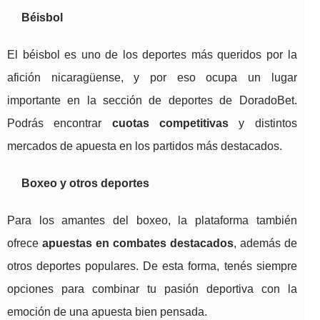
Béisbol
El béisbol es uno de los deportes más queridos por la
afición nicaragüense, y por eso ocupa un lugar
importante en la sección de deportes de DoradoBet.
Podrás encontrar
cuotas competitivas
y distintos
mercados de apuesta en los partidos más destacados.
Boxeo y otros deportes
Para los amantes del boxeo, la plataforma también
ofrece
apuestas en combates destacados
, además de
otros deportes populares. De esta forma, tenés siempre
opciones para combinar tu pasión deportiva con la
emoción de una apuesta bien pensada.