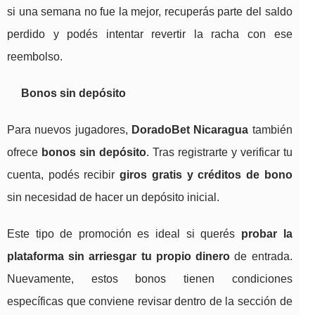
si una semana no fue la mejor, recuperás parte del saldo
perdido y podés intentar revertir la racha con ese
reembolso.
Bonos sin depósito
Para nuevos jugadores,
DoradoBet Nicaragua
también
ofrece
bonos sin depósito
. Tras registrarte y verificar tu
cuenta, podés recibir
giros gratis y créditos de bono
sin necesidad de hacer un depósito inicial.
Este tipo de promoción es ideal si querés
probar la
plataforma sin arriesgar tu propio dinero
de entrada.
Nuevamente, estos bonos tienen condiciones
específicas que conviene revisar dentro de la sección de