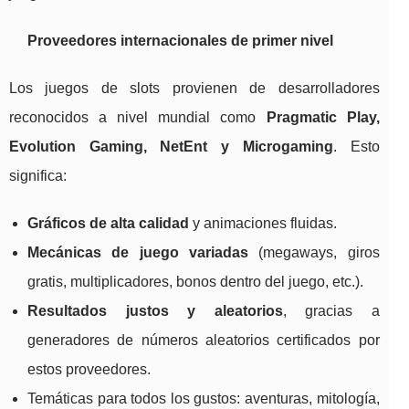
Proveedores internacionales de primer nivel
Los juegos de slots provienen de desarrolladores
reconocidos a nivel mundial como
Pragmatic Play,
Evolution Gaming, NetEnt y Microgaming
. Esto
significa:
Gráficos de alta calidad
y animaciones fluidas.
Mecánicas de juego variadas
(megaways, giros
gratis, multiplicadores, bonos dentro del juego, etc.).
Resultados justos y aleatorios
, gracias a
generadores de números aleatorios certificados por
estos proveedores.
Temáticas para todos los gustos: aventuras, mitología,