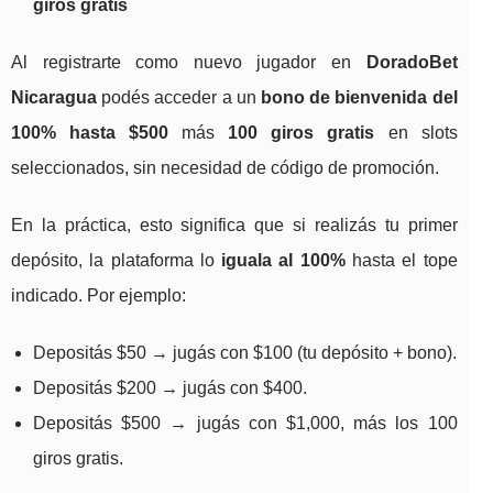
giros gratis
Al registrarte como nuevo jugador en
DoradoBet
Nicaragua
podés acceder a un
bono de bienvenida del
100% hasta $500
más
100 giros gratis
en slots
seleccionados, sin necesidad de código de promoción.
En la práctica, esto significa que si realizás tu primer
depósito, la plataforma lo
iguala al 100%
hasta el tope
indicado. Por ejemplo:
Depositás $50 → jugás con $100 (tu depósito + bono).
Depositás $200 → jugás con $400.
Depositás $500 → jugás con $1,000, más los 100
giros gratis.